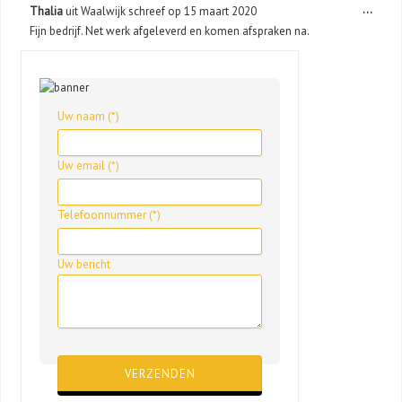
Wisse
...
Thalia
uit
Waalwijk
schreef op
15 maart 2020
deze
Fijn bedrijf. Net werk afgeleverd en komen afspraken na.
metab
Uw naam (*)
Uw email (*)
Telefoonnummer (*)
Uw bericht
Gelieve dit veld leeg te laten.