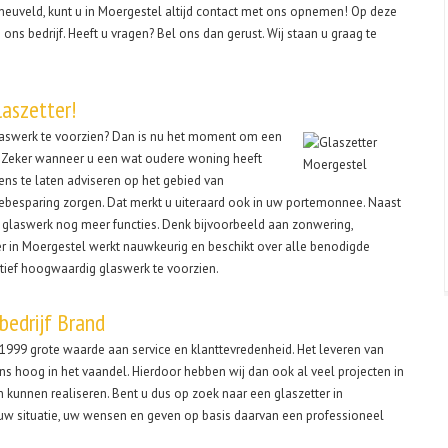
neuveld, kunt u in Moergestel altijd contact met ons opnemen! Op deze
ns bedrijf. Heeft u vragen? Bel ons dan gerust. Wij staan u graag te
laszetter!
laswerk te voorzien? Dan is nu het moment om een
en. Zeker wanneer u een wat oudere woning heeft
eens te laten adviseren op het gebied van
iebesparing zorgen. Dat merkt u uiteraard ook in uw portemonnee. Naast
s glaswerk nog meer functies. Denk bijvoorbeeld aan zonwering,
er in Moergestel werkt nauwkeurig en beschikt over alle benodigde
ief hoogwaardig glaswerk te voorzien.
sbedrijf Brand
n 1999 grote waarde aan service en klanttevredenheid. Het leveren van
ons hoog in het vaandel. Hierdoor hebben wij dan ook al veel projecten in
 kunnen realiseren. Bent u dus op zoek naar een glaszetter in
uw situatie, uw wensen en geven op basis daarvan een professioneel