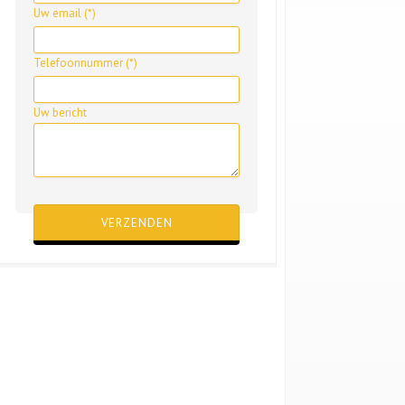
Uw email (*)
Telefoonnummer (*)
Uw bericht
Gelieve dit veld leeg te laten.