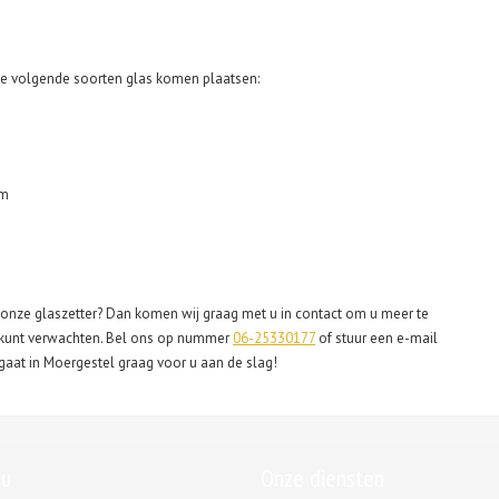
 de volgende soorten glas komen plaatsen:
um
onze glaszetter? Dan komen wij graag met u in contact om u meer te
 u kunt verwachten. Bel ons op nummer
06-25330177
of stuur een e-mail
 gaat in Moergestel graag voor u aan de slag!
u
Onze diensten