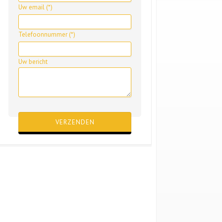
Uw email (*)
Telefoonnummer (*)
Uw bericht
Gelieve dit veld leeg te laten.