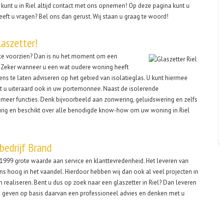
kunt u in Riel altijd contact met ons opnemen! Op deze pagina kunt u
eft u vragen? Bel ons dan gerust. Wij staan u graag te woord!
laszetter!
k te voorzien? Dan is nu het moment om een
en. Zeker wanneer u een wat oudere woning heeft
eens te laten adviseren op het gebied van isolatieglas. U kunt hiermee
 u uiteraard ook in uw portemonnee. Naast de isolerende
meer functies. Denk bijvoorbeeld aan zonwering, geluidswering en zelfs
eurig en beschikt over alle benodigde know-how om uw woning in Riel
sbedrijf Brand
n 1999 grote waarde aan service en klanttevredenheid. Het leveren van
ons hoog in het vaandel. Hierdoor hebben wij dan ook al veel projecten in
 realiseren. Bent u dus op zoek naar een glaszetter in Riel? Dan leveren
n geven op basis daarvan een professioneel advies en denken met u