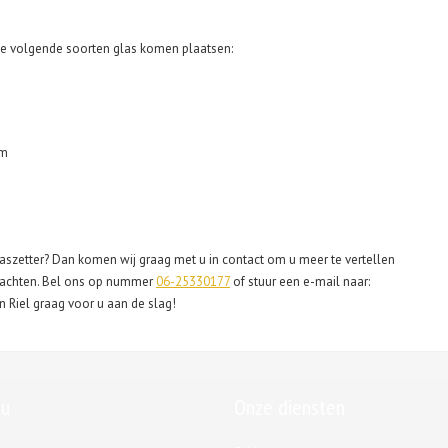
 de volgende soorten glas komen plaatsen:
um
aszetter? Dan komen wij graag met u in contact om u meer te vertellen
rwachten. Bel ons op nummer
06-25330177
of stuur een e-mail naar:
in Riel graag voor u aan de slag!
u
Onze diensten