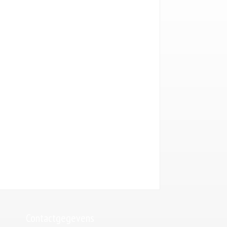
Uw naam (*)
Uw email (*)
Telefoonnummer (*)
Uw bericht
Gelieve dit veld leeg te laten.
Contactgegevens