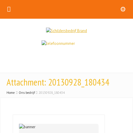
Attachment: 20130928_180434
Home
Ons bedrijf
20130928_180434