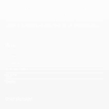
Schildersbedrijf Brand is graag uw partner voor al uw schilderwerken,
stucwerk, behangwerk en beglazing. Bij ons staat kwaliteit boven de
kwantiteit. Wij werken met duurzame materialen en staan als glaszetter,
schilder en stukadoor graag voor u klaar voor een persoonlijk advies.
Menu
Home
Ons bedrijf
Werkzaamheden
9% BTW
Contact
Onze diensten