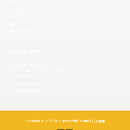
Schilderwerken
Stukadoor
Glaszetter
Schilder
Schildersbedrijf
Contactgegevens
Schildersbedrijf Brand
Dijksterhuisstraat 63 5013 BE Tilburg
06-25330177
info@schildersbedrijfbrand.nl
Contactformulier
Copyright © 2017 Schildersbedrijf Brand |
Sitemap