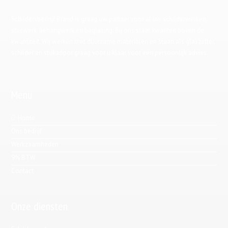
Schildersbedrijf Brand is graag uw partner voor al uw schilderwerken,
stucwerk, behangwerk en beglazing. Bij ons staat kwaliteit boven de
kwantiteit. Wij werken met duurzame materialen en staan als glaszetter,
schilder en stukadoor graag voor u klaar voor een persoonlijk advies.
Menu
Home
Ons bedrijf
Werkzaamheden
9% BTW
Contact
Onze diensten