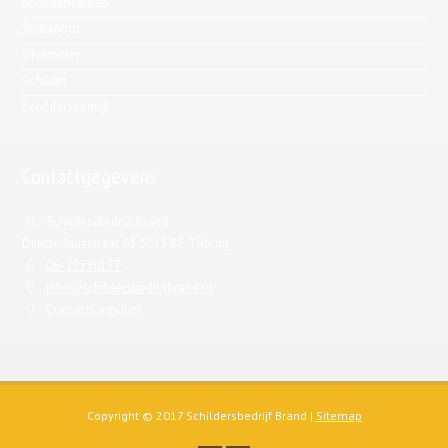
Schilderwerken
Stukadoor
Glaszetter
Schilder
Schildersbedrijf
Contactgegevens
Schildersbedrijf Brand
Dijksterhuisstraat 63 5013 BE Tilburg
06-25330177
info@schildersbedrijfbrand.nl
Contactformulier
Copyright © 2017 Schildersbedrijf Brand |
Sitemap