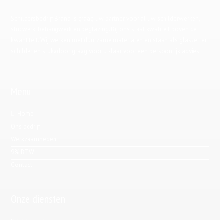
Schildersbedrijf Brand is graag uw partner voor al uw schilderwerken,
stucwerk, behangwerk en beglazing. Bij ons staat kwaliteit boven de
kwantiteit. Wij werken met duurzame materialen en staan als glaszetter,
schilder en stukadoor graag voor u klaar voor een persoonlijk advies.
Menu
Home
Ons bedrijf
Werkzaamheden
9% BTW
Contact
Onze diensten