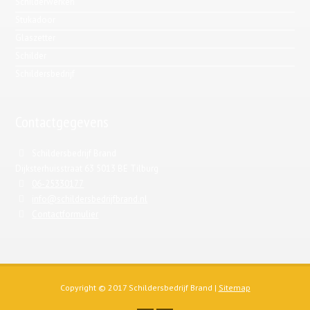
Schilderwerken
Stukadoor
Glaszetter
Schilder
Schildersbedrijf
Contactgegevens
Schildersbedrijf Brand
Dijksterhuisstraat 63 5013 BE Tilburg
06-25330177
info@schildersbedrijfbrand.nl
Contactformulier
Copyright © 2017 Schildersbedrijf Brand |
Sitemap