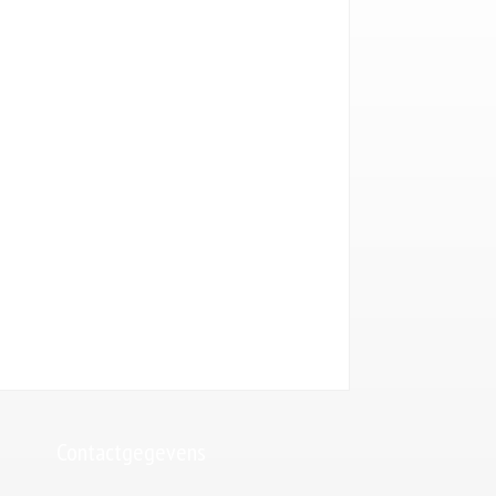
Uw email (*)
Telefoonnummer (*)
Uw bericht
Gelieve dit veld leeg te laten.
Contactgegevens