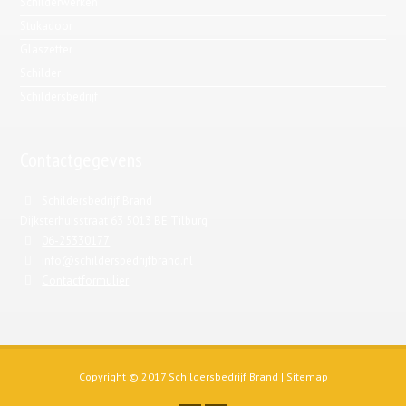
Schilderwerken
Stukadoor
Glaszetter
Schilder
Schildersbedrijf
Contactgegevens
Schildersbedrijf Brand
Dijksterhuisstraat 63 5013 BE Tilburg
06-25330177
info@schildersbedrijfbrand.nl
Contactformulier
Copyright © 2017 Schildersbedrijf Brand |
Sitemap