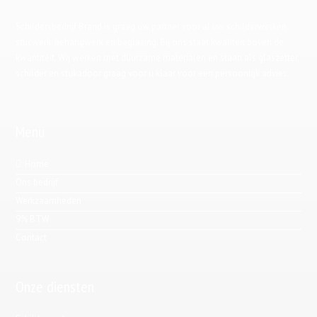
Schildersbedrijf Brand is graag uw partner voor al uw schilderwerken,
stucwerk, behangwerk en beglazing. Bij ons staat kwaliteit boven de
kwantiteit. Wij werken met duurzame materialen en staan als glaszetter,
schilder en stukadoor graag voor u klaar voor een persoonlijk advies.
Menu
Home
Ons bedrijf
Werkzaamheden
9% BTW
Contact
Onze diensten