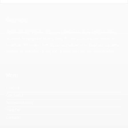
Over ons
Schildersbedrijf Brand is graag uw partner voor al uw schilderwerken,
stucwerk, behangwerk en beglazing. Bij ons staat kwaliteit boven de
kwantiteit. Wij werken met duurzame materialen en staan als glaszetter,
schilder en stukadoor graag voor u klaar voor een persoonlijk advies.
Menu
Home
Ons bedrijf
Werkzaamheden
9% BTW
Contact