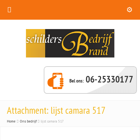
Attachment: lijst camara 517
Home
Ons bedrijf
lijst camara 517