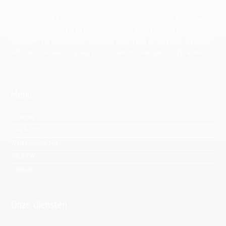
Schildersbedrijf Brand is graag uw partner voor al uw schilderwerken,
stucwerk, behangwerk en beglazing. Bij ons staat kwaliteit boven de
kwantiteit. Wij werken met duurzame materialen en staan als glaszetter,
schilder en stukadoor graag voor u klaar voor een persoonlijk advies.
Menu
Home
Ons bedrijf
Werkzaamheden
9% BTW
Contact
Onze diensten