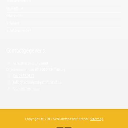
Schilderwerken
Stukadoor
Glaszetter
Schilder
Schildersbedrijf
Contactgegevens
Schildersbedrijf Brand
Dijksterhuisstraat 63 5013 BE Tilburg
06-25330177
info@schildersbedrijfbrand.nl
Contactformulier
Copyright © 2017 Schildersbedrijf Brand |
Sitemap