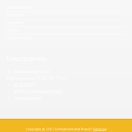
Schilderwerken
Stukadoor
Glaszetter
Schilder
Schildersbedrijf
Contactgegevens
Schildersbedrijf Brand
Dijksterhuisstraat 63 5013 BE Tilburg
06-25330177
info@schildersbedrijfbrand.nl
Contactformulier
Copyright © 2017 Schildersbedrijf Brand |
Sitemap