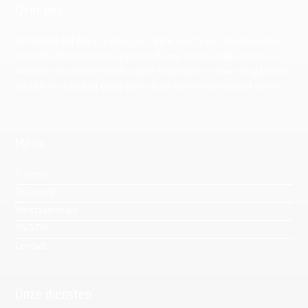
Over ons
Schildersbedrijf Brand is graag uw partner voor al uw schilderwerken,
stucwerk, behangwerk en beglazing. Bij ons staat kwaliteit boven de
kwantiteit. Wij werken met duurzame materialen en staan als glaszetter,
schilder en stukadoor graag voor u klaar voor een persoonlijk advies.
Menu
Home
Ons bedrijf
Werkzaamheden
9% BTW
Contact
Onze diensten