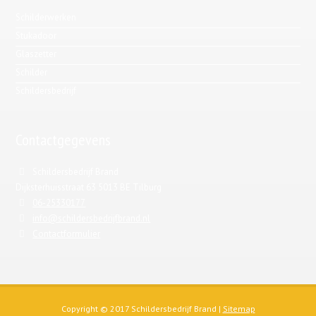
Schilderwerken
Stukadoor
Glaszetter
Schilder
Schildersbedrijf
Contactgegevens
Schildersbedrijf Brand
Dijksterhuisstraat 63 5013 BE Tilburg
06-25330177
info@schildersbedrijfbrand.nl
Contactformulier
Copyright © 2017 Schildersbedrijf Brand |
Sitemap