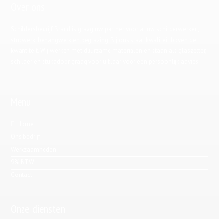
Over ons
Schildersbedrijf Brand is graag uw partner voor al uw schilderwerken,
stucwerk, behangwerk en beglazing. Bij ons staat kwaliteit boven de
kwantiteit. Wij werken met duurzame materialen en staan als glaszetter,
schilder en stukadoor graag voor u klaar voor een persoonlijk advies.
Menu
Home
Ons bedrijf
Werkzaamheden
9% BTW
Contact
Onze diensten