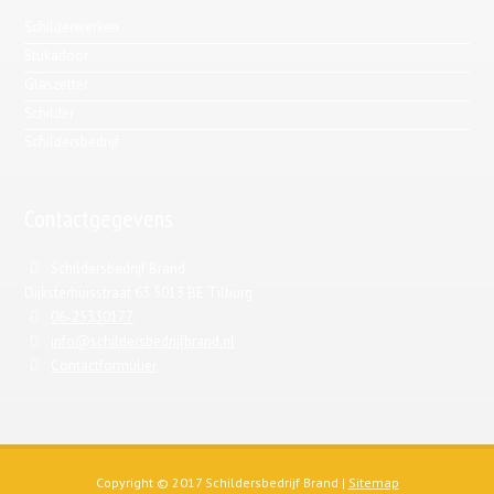
Schilderwerken
Stukadoor
Glaszetter
Schilder
Schildersbedrijf
Contactgegevens
Schildersbedrijf Brand
Dijksterhuisstraat 63 5013 BE Tilburg
06-25330177
info@schildersbedrijfbrand.nl
Contactformulier
Copyright © 2017 Schildersbedrijf Brand |
Sitemap