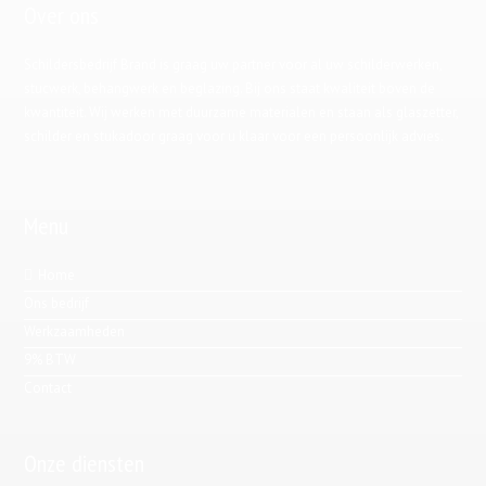
Over ons
Schildersbedrijf Brand is graag uw partner voor al uw schilderwerken,
stucwerk, behangwerk en beglazing. Bij ons staat kwaliteit boven de
kwantiteit. Wij werken met duurzame materialen en staan als glaszetter,
schilder en stukadoor graag voor u klaar voor een persoonlijk advies.
Menu
Home
Ons bedrijf
Werkzaamheden
9% BTW
Contact
Onze diensten