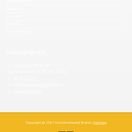
Schilderwerken
Stukadoor
Glaszetter
Schilder
Schildersbedrijf
Contactgegevens
Schildersbedrijf Brand
Dijksterhuisstraat 63 5013 BE Tilburg
06-25330177
info@schildersbedrijfbrand.nl
Contactformulier
Copyright © 2017 Schildersbedrijf Brand |
Sitemap