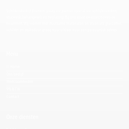
Schildersbedrijf Brand is graag uw partner voor al uw schilderwerken,
stucwerk, behangwerk en beglazing. Bij ons staat kwaliteit boven de
kwantiteit. Wij werken met duurzame materialen en staan als glaszetter,
schilder en stukadoor graag voor u klaar voor een persoonlijk advies.
Menu
Home
Ons bedrijf
Werkzaamheden
9% BTW
Contact
Onze diensten