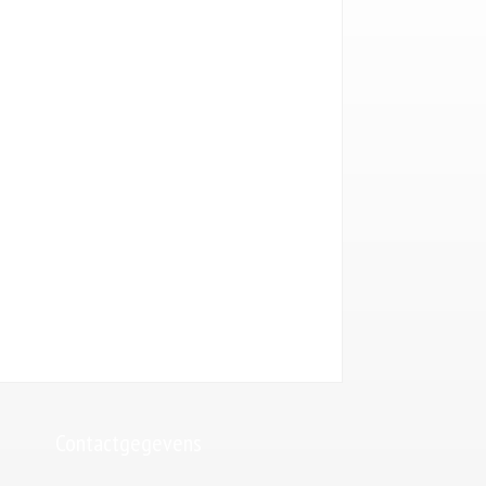
Uw email (*)
Telefoonnummer (*)
Uw bericht
Gelieve dit veld leeg te laten.
Contactgegevens