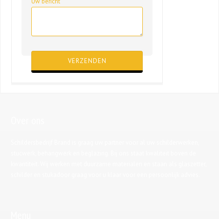
Uw bericht
Gelieve dit veld leeg te laten.
Over ons
Schildersbedrijf Brand is graag uw partner voor al uw schilderwerken,
stucwerk, behangwerk en beglazing. Bij ons staat kwaliteit boven de
kwantiteit. Wij werken met duurzame materialen en staan als glaszetter,
schilder en stukadoor graag voor u klaar voor een persoonlijk advies.
Menu