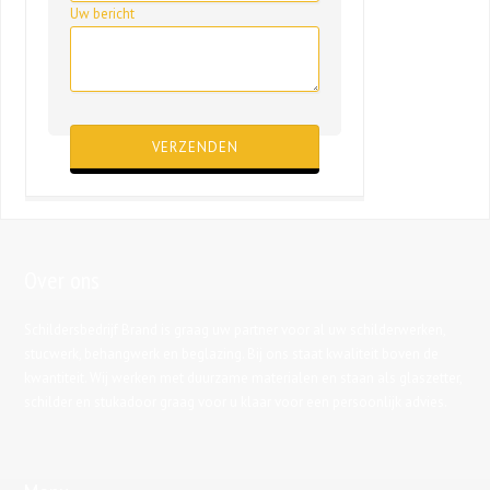
Uw bericht
Gelieve dit veld leeg te laten.
Over ons
Schildersbedrijf Brand is graag uw partner voor al uw schilderwerken,
stucwerk, behangwerk en beglazing. Bij ons staat kwaliteit boven de
kwantiteit. Wij werken met duurzame materialen en staan als glaszetter,
schilder en stukadoor graag voor u klaar voor een persoonlijk advies.