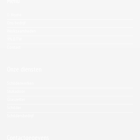
Menu
Home
Ons bedrijf
Werkzaamheden
9% BTW
Contact
Onze diensten
Schilderwerken
Stukadoor
Glaszetter
Schilder
Schildersbedrijf
Contactgegevens