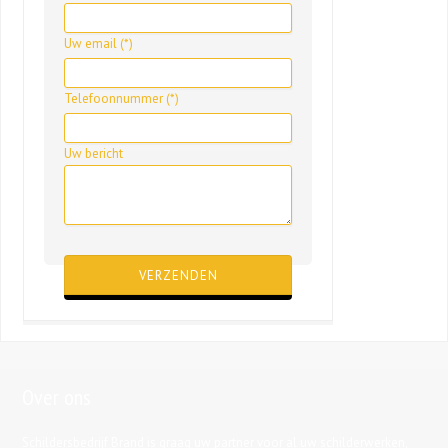
Uw email (*)
Telefoonnummer (*)
Uw bericht
Gelieve dit veld leeg te laten.
Over ons
Schildersbedrijf Brand is graag uw partner voor al uw schilderwerken,