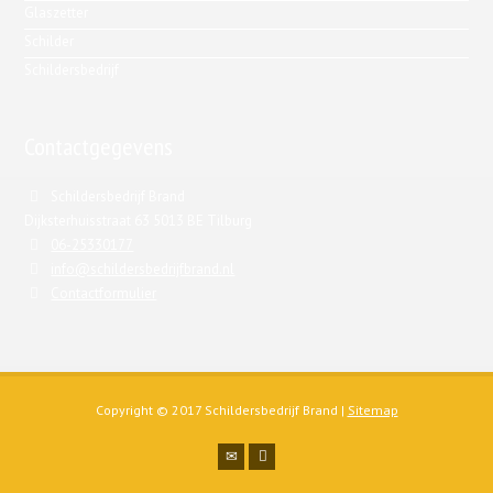
Glaszetter
Schilder
Schildersbedrijf
Contactgegevens
Schildersbedrijf Brand
Dijksterhuisstraat 63 5013 BE Tilburg
06-25330177
info@schildersbedrijfbrand.nl
Contactformulier
Copyright © 2017 Schildersbedrijf Brand |
Sitemap