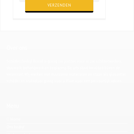
Gelieve dit veld leeg te laten.
Over ons
Schildersbedrijf Brand is graag uw partner voor al uw schilderwerken,
stucwerk, behangwerk en beglazing. Bij ons staat kwaliteit boven de
kwantiteit. Wij werken met duurzame materialen en staan als glaszetter,
schilder en stukadoor graag voor u klaar voor een persoonlijk advies.
Menu
Home
Ons bedrijf