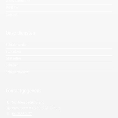
Werkzaamheden
9% BTW
Contact
Onze diensten
Schilderwerken
Stukadoor
Glaszetter
Schilder
Schildersbedrijf
Contactgegevens
Schildersbedrijf Brand
Dijksterhuisstraat 63 5013 BE Tilburg
06-25330177